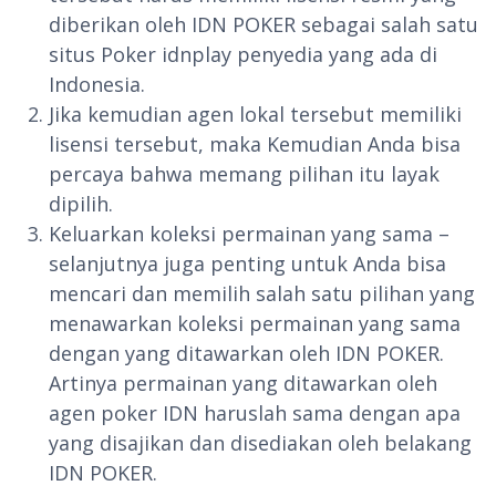
diberikan oleh IDN POKER sebagai salah satu
situs Poker idnplay penyedia yang ada di
Indonesia.
Jika kemudian agen lokal tersebut memiliki
lisensi tersebut, maka Kemudian Anda bisa
percaya bahwa memang pilihan itu layak
dipilih.
Keluarkan koleksi permainan yang sama –
selanjutnya juga penting untuk Anda bisa
mencari dan memilih salah satu pilihan yang
menawarkan koleksi permainan yang sama
dengan yang ditawarkan oleh IDN POKER.
Artinya permainan yang ditawarkan oleh
agen poker IDN haruslah sama dengan apa
yang disajikan dan disediakan oleh belakang
IDN POKER.