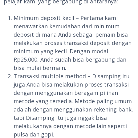
pelajar kami yang bergabung di antaranya:
Minimum deposit kecil – Pertama kami
menawarkan kemudahan dari minimum
deposit di mana Anda sebagai pemain bisa
melakukan proses transaksi deposit dengan
minimum yang kecil. Dengan modal
Rp25.000, Anda sudah bisa bergabung dan
bisa mulai bermain.
Transaksi multiple method – Disamping itu
juga Anda bisa melakukan proses transaksi
dengan menggunakan beragam pilihan
metode yang tersedia. Metode paling umum
adalah dengan menggunakan rekening bank,
tapi Disamping itu juga nggak bisa
melakukannya dengan metode lain seperti
pulsa dan gopi.