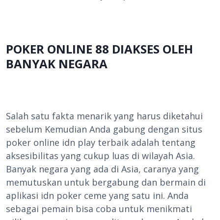
POKER ONLINE 88 DIAKSES OLEH
BANYAK NEGARA
Salah satu fakta menarik yang harus diketahui
sebelum Kemudian Anda gabung dengan situs
poker online idn play terbaik adalah tentang
aksesibilitas yang cukup luas di wilayah Asia.
Banyak negara yang ada di Asia, caranya yang
memutuskan untuk bergabung dan bermain di
aplikasi idn poker ceme yang satu ini. Anda
sebagai pemain bisa coba untuk menikmati