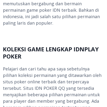
memutuskan bergabung dan bermain
permainan game poker IDN terbaik. Bahkan di
indonesia, ini jadi salah satu pilihan permainan
paling laris dan populer.
KOLEKSI GAME LENGKAP IDNPLAY
POKER
Pelajari dan cari tahu apa saya sebetulnya
pilihan koleksi permainan yang ditawarkan oleh
situs poker online terbaik dan terpercaya
tersebut. Situs IDN POKER QQ yang tersedia
menyajikan beberapa pilihan permainan untuk
para player dan member yang bergabung. Ada