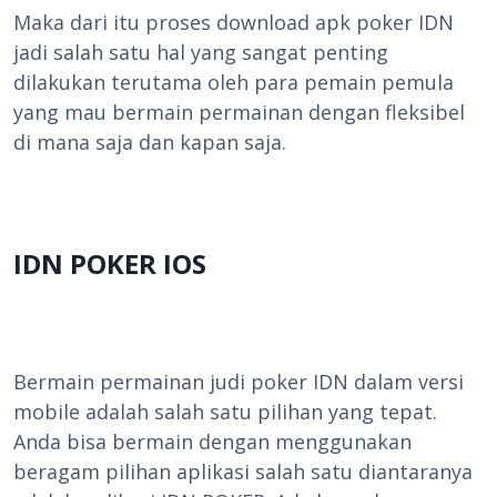
Maka dari itu proses download apk poker IDN
jadi salah satu hal yang sangat penting
dilakukan terutama oleh para pemain pemula
yang mau bermain permainan dengan fleksibel
di mana saja dan kapan saja.
IDN POKER IOS
Bermain permainan judi poker IDN dalam versi
mobile adalah salah satu pilihan yang tepat.
Anda bisa bermain dengan menggunakan
beragam pilihan aplikasi salah satu diantaranya