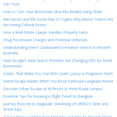
Can Trust
How to Turn Your Blockchain Idea Into Reality Using 20lab
MeccaCoin and the Social Side of Crypto: Why Meme Tokens Are
Becoming Cultural Assets
How a Real Estate Lawyer Handles Property Liens
Drug Possession Charges and Potential Defenses
Understanding Direct Unattended Cremation Service in Western
Australia
How Google’s New Search Priorities Are Changing SEO for Small
Businesses
Scents That Make You Feel Rich: Quiet Luxury in Fragrance Form
Island Escape Awaits When You Book Parkroyal Langkawi Resort
Discover Urban Escape at M Resort & Hotel Kuala Lumpur
Essential Tips for Booking a Flight Ticket to Bangkok
Journey from KK to Nagasaki: Dreaming of UNESCO Sites and
Street Eats
Typical Proxy Configuration Mistakes and How to Prevent Them