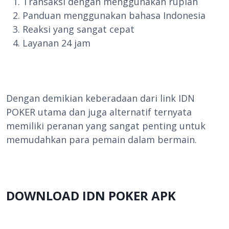
Transaksi dengan menggunakan rupiah
Panduan menggunakan bahasa Indonesia
Reaksi yang sangat cepat
Layanan 24 jam
Dengan demikian keberadaan dari link IDN
POKER utama dan juga alternatif ternyata
memiliki peranan yang sangat penting untuk
memudahkan para pemain dalam bermain.
DOWNLOAD IDN POKER APK