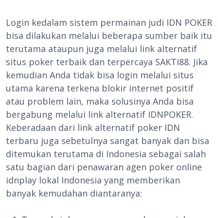
Login kedalam sistem permainan judi IDN POKER
bisa dilakukan melalui beberapa sumber baik itu
terutama ataupun juga melalui link alternatif
situs poker terbaik dan terpercaya SAKTI88. Jika
kemudian Anda tidak bisa login melalui situs
utama karena terkena blokir internet positif
atau problem lain, maka solusinya Anda bisa
bergabung melalui link alternatif IDNPOKER.
Keberadaan dari link alternatif poker IDN
terbaru juga sebetulnya sangat banyak dan bisa
ditemukan terutama di Indonesia sebagai salah
satu bagian dari penawaran agen poker online
idnplay lokal Indonesia yang memberikan
banyak kemudahan diantaranya: