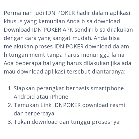
Permainan judi IDN POKER hadir dalam aplikasi
khusus yang kemudian Anda bisa download.
Download IDN POKER APK sendiri bisa dilakukan
dengan cara yang sangat mudah. Anda bisa
melakukan proses IDN POKER download dalam
hitungan menit tanpa harus menunggu lama.
Ada beberapa hal yang harus dilakukan jika ada
mau download aplikasi tersebut diantaranya:
Siapkan perangkat berbasis smartphone
Android atau iPhone
Temukan Link IDNPOKER download resmi
dan terpercaya
Tekan download dan tunggu prosesnya