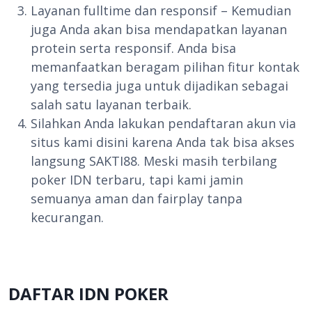
Layanan fulltime dan responsif – Kemudian
juga Anda akan bisa mendapatkan layanan
protein serta responsif. Anda bisa
memanfaatkan beragam pilihan fitur kontak
yang tersedia juga untuk dijadikan sebagai
salah satu layanan terbaik.
Silahkan Anda lakukan pendaftaran akun via
situs kami disini karena Anda tak bisa akses
langsung SAKTI88. Meski masih terbilang
poker IDN terbaru, tapi kami jamin
semuanya aman dan fairplay tanpa
kecurangan.
DAFTAR IDN POKER