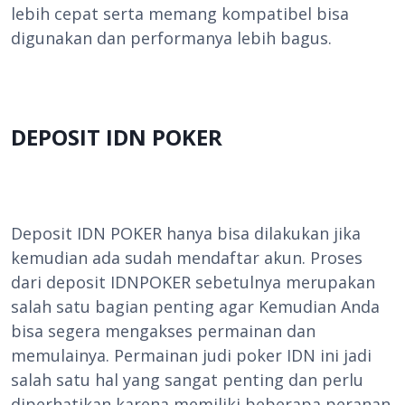
lebih cepat serta memang kompatibel bisa
digunakan dan performanya lebih bagus.
DEPOSIT IDN POKER
Deposit IDN POKER hanya bisa dilakukan jika
kemudian ada sudah mendaftar akun. Proses
dari deposit IDNPOKER sebetulnya merupakan
salah satu bagian penting agar Kemudian Anda
bisa segera mengakses permainan dan
memulainya. Permainan judi poker IDN ini jadi
salah satu hal yang sangat penting dan perlu
diperhatikan karena memiliki beberapa peranan