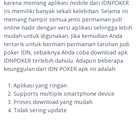
karena memang aplikasi mobile dari IDNPOKER
ini memiliki banyak sekali kelebihan. Selama ini
memang hampir semua jenis permainan judi
online hadir dengan versi aplikasi sehingga lebih
mudah untuk digunakan. Jika kemudian Anda
tertarik untuk bermain permainan taruhan judi
poker IDN, sebaiknya Anda coba download apk
IDNPOKER terlebih dahulu. Adapun beberapa
keunggulan dari IDN POKER apk ini adalah:
Aplikasi yang ringan
Supports multiple smartphone device
Proses download yang mudah
Tidak sering update