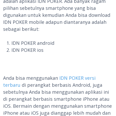
adalah aplikasi IDN POKER. Ada banyak ragam
pilihan sebetulnya smartphone yang bisa
digunakan untuk kemudian Anda bisa download
IDN POKER mobile adapun diantaranya adalah
sebagai berikut:
IDN POKER android
IDN POKER ios
Anda bisa menggunakan
IDN POKER versi
terbaru
di perangkat berbasis Android, juga
sebetulnya Anda bisa menggunakan aplikasi ini
di perangkat berbasis smartphone iPhone atau
iOS. Bermain dengan menggunakan smartphone
iPhone atau iOS juga dianggap lebih mudah dan