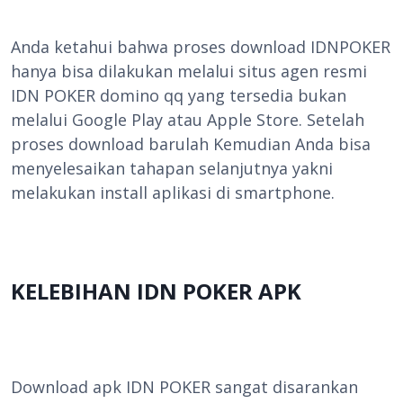
Anda ketahui bahwa proses download IDNPOKER
hanya bisa dilakukan melalui situs agen resmi
IDN POKER domino qq yang tersedia bukan
melalui Google Play atau Apple Store. Setelah
proses download barulah Kemudian Anda bisa
menyelesaikan tahapan selanjutnya yakni
melakukan install aplikasi di smartphone.
KELEBIHAN IDN POKER APK
Download apk IDN POKER sangat disarankan