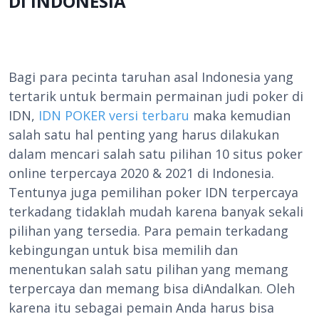
DI INDONESIA
Bagi para pecinta taruhan asal Indonesia yang
tertarik untuk bermain permainan judi poker di
IDN,
IDN POKER versi terbaru
maka kemudian
salah satu hal penting yang harus dilakukan
dalam mencari salah satu pilihan 10 situs poker
online terpercaya 2020 & 2021 di Indonesia.
Tentunya juga pemilihan poker IDN terpercaya
terkadang tidaklah mudah karena banyak sekali
pilihan yang tersedia. Para pemain terkadang
kebingungan untuk bisa memilih dan
menentukan salah satu pilihan yang memang
terpercaya dan memang bisa diAndalkan. Oleh
karena itu sebagai pemain Anda harus bisa